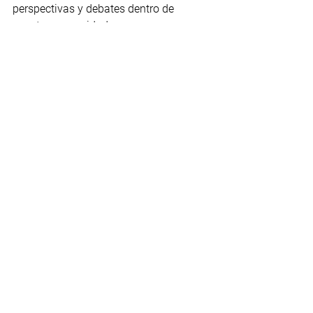
perspectivas y debates dentro de 
nuestra comunidad.
Ver todo
Entradas recientes