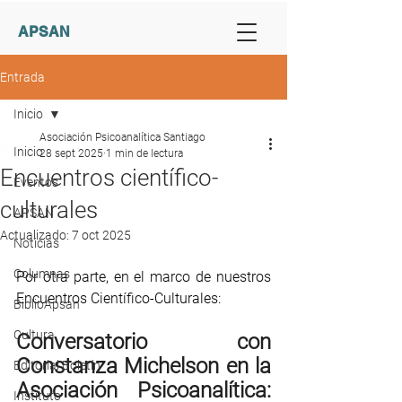
APSAN
Entrada
Inicio
Asociación Psicoanalítica Santiago
Inicio
28 sept 2025
1 min de lectura
Encuentros científico-
Eventos
culturales
APSAN
Actualizado:
7 oct 2025
Noticias
Columnas
Por otra parte, en el marco de nuestros 
Encuentros Científico-Culturales:
BiblioApsan
Cultura
Conversatorio con 
Constanza Michelson en la 
Editorial Boletín
Asociación Psicoanalítica: 
Instituto