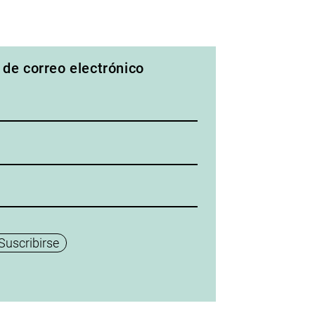
Encuentro analistas en
IV J
formación
Refle
 de correo electrónico
del 
Suscribirse