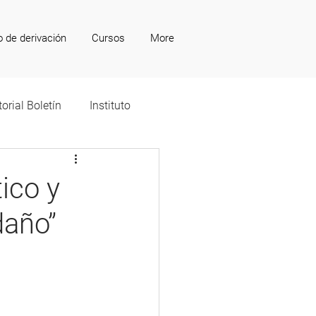
o de derivación
Cursos
More
torial Boletín
Instituto
ico y
daño”