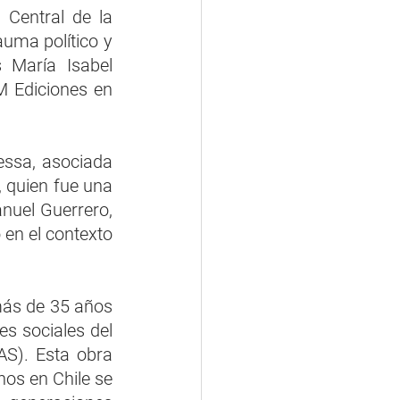
Central de la 
uma político y 
 María Isabel 
M Ediciones en 
ssa, asociada 
 quien fue una 
uel Guerrero, 
 en el contexto 
más de 35 años 
s sociales del 
S). Esta obra 
os en Chile se 