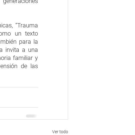
 generaciones 
icas, “Trauma 
como un texto 
mbién para la 
 invita a una 
ria familiar y 
nsión de las 
Ver todo