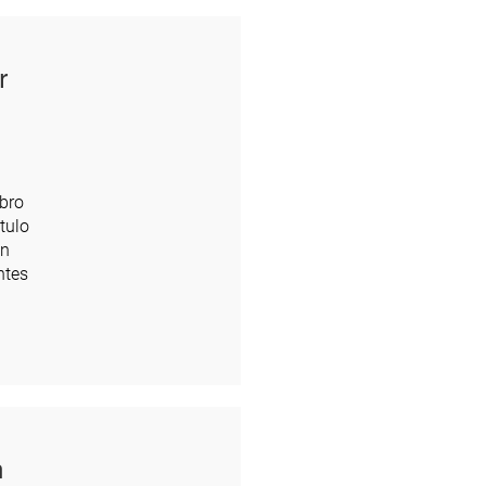
r
bro
tulo
en
ntes
n