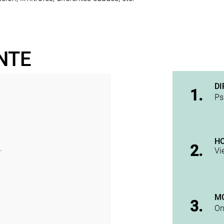
NTE
DI
1.
Ps
H
2.
.
Vi
M
3.
On