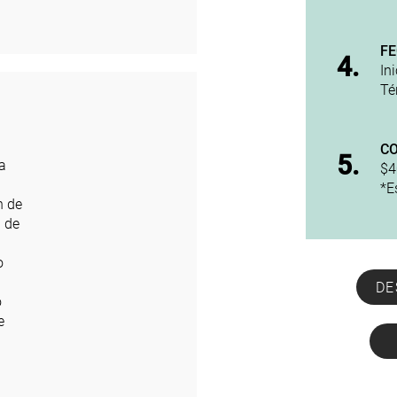
F
4.
In
​T
C
5.
a
$4
*E
n de
a de
o
DE
o
e