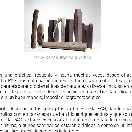
es una práctica frecuente y hecha muchas veces desde otras
 La PAG nos entrega herramientas tanto para realizar terapias
para elaborar problemáticas de naturaleza diversa. Incluso en 
o, el terapeuta debe tener conocimientos sobre las diná
in un buen manejo, impedir el logro terapéutico.
s introducirnos en los conceptos centrales de la PAG, dando un
rrollos contemporáneos que han ido enriqueciéndola y que son 
o la PAG se hace extensiva al tratamiento de las disfunciones
Por último, algunos seminarios estarán dirigidos a como se utili
ión, limítrofes, diferentes edades, etc.