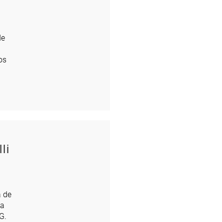
de
os
li
a de
la
G.