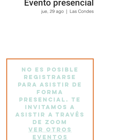
Evento presencial
jue, 29 ago
  |  
Las Condes
Nevio del Longo nos invita a revisitar los
conceptos de campo analítico, sueños y
reverie aportados por M y W. Baranger, A.
Bion y desarrollados posteriormente por A.
Ferro y G. Civaterese.
No es posible
registrarse
para asistir de
forma
presencial. Te
invitamos a
asistir a través
de Zoom
Ver otros
eventos