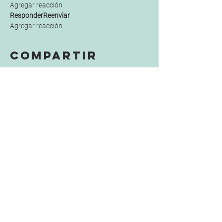
Agregar reacción
ResponderReenviar
Agregar reacción
Compartir
Región
Metropolitana
Av. El Bosque Nte. 0134,
7550000
Santiago, Las Condes