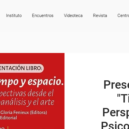
Instituto
Encuentros
Videoteca
Revista
Centr
Prese
"T
Pers
Psico