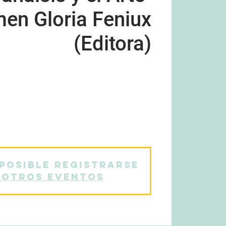
en Gloria Feniux
(Editora)
ción Psicoanalítica Chilena, la Asociación
rnacional y la Asociación Psicoanalítica de
itan a toda la comunidad a participar de la
 “Tiempo y espacio. Perspectivas desde el
psicoanálisis y el arte”.
 posible registrarse
 otros eventos