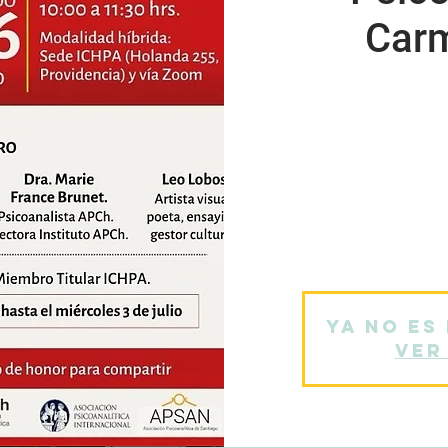
Carm
ICHPA, junto a la Asocia
Psicoanalítica Inte
Santiago, inv
presentación del libro
Ya no es
Ver