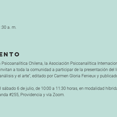
1:30 a. m.
vento
 Psicoanalítica Chilena, la Asociación Psicoanalítica Internacion
invitan a toda la comunidad a participar de la presentación del l
álisis y el arte”, editado por Carmen Gloria Fenieux y publicado 
l sábado 6 de julio, de 10:00 a 11:30 horas, en modalidad híbrida,
anda 
#255
, Providencia y vía Zoom.