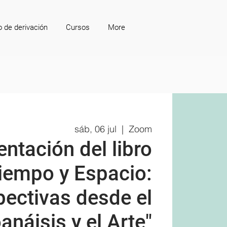
o de derivación
Cursos
More
sáb, 06 jul
  |  
Zoom
ntación del libro
iempo y Espacio:
pectivas desde el
anáisis y el Arte"