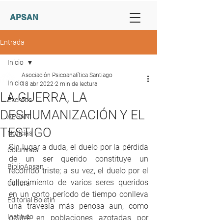
APSAN
Entrada
Inicio
Asociación Psicoanalítica Santiago
Inicio
18 abr 2022
2 min de lectura
LA GUERRA, LA
Eventos
DESHUMANIZACIÓN Y EL
APSAN
TESTIGO
Noticias
Sin lugar a duda, el duelo por la pérdida 
Columnas
de un ser querido constituye un 
BiblioApsan
recorrido triste; a su vez, el duelo por el 
fallecimiento de varios seres queridos 
Cultura
en un corto período de tiempo conlleva 
Editorial Boletín
una travesía más penosa aun, como 
Instituto
ocurre en poblaciones azotadas por 