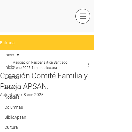
Entrada
Inicio
Asociación Psicoanalítica Santiago
Inicio
2 ene 2025
1 min de lectura
Creación Comité Familia y
Eventos
Pareja APSAN.
APSAN
Actualizado:
8 ene 2025
Noticias
Columnas
BiblioApsan
Cultura