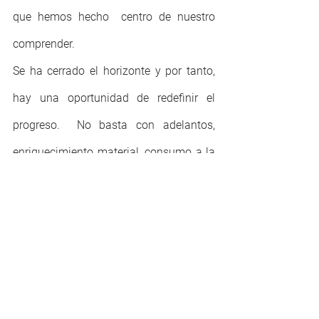
que hemos hecho  centro de nuestro 
comprender.
Se ha cerrado el horizonte y por tanto, 
hay una oportunidad de redefinir el 
progreso.  No basta con adelantos, 
enriquecimiento material, consumo a la 
carta. Nos toca transformar lo que 
inconsciente y conscientemente hemos 
creado, una cultura de excesos y 
peligrosa para nuestro ecosistema, lo 
cual no ha estado previsto.
Intentar salir de la esclavitud del 