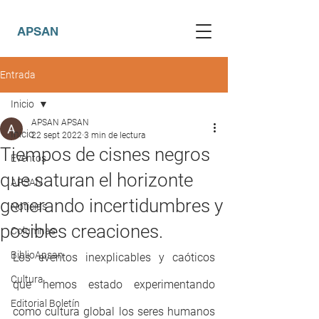
APSAN
Entrada
Inicio
APSAN APSAN
Inicio
22 sept 2022
3 min de lectura
Tiempos de cisnes negros
Eventos
que saturan el horizonte
APSAN
generando incertidumbres y
Noticias
posibles creaciones.
Columnas
BiblioApsan
Los eventos inexplicables y caóticos 
Cultura
que hemos estado experimentando 
Editorial Boletín
como cultura global los seres humanos 