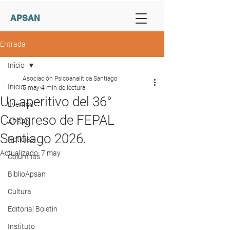
APSAN
Entrada
Inicio
Asociación Psicoanalítica Santiago
Inicio
5 may
4 min de lectura
Un aperitivo del 36°
Eventos
Congreso de FEPAL
APSAN
Santiago 2026.
Noticias
Actualizado:
7 may
Columnas
BiblioApsan
Cultura
Editorial Boletín
Instituto