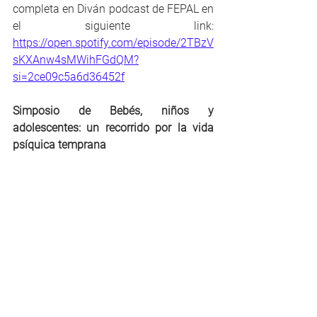
completa en Diván podcast de FEPAL en 
el siguiente link: 
https://open.spotify.com/episode/2TBzV
sKXAnw4sMWihFGdQM?
si=2ce09c5a6d36452f
Simposio de Bebés, niños y 
adolescentes: un recorrido por la vida 
psíquica temprana