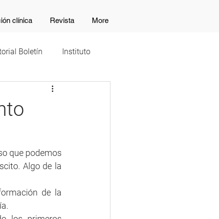
ión clínica
Revista
More
torial Boletín
Instituto
nto
ceso que podemos 
cito. Algo de la 
ormación de la 
a. 
 los primeros 