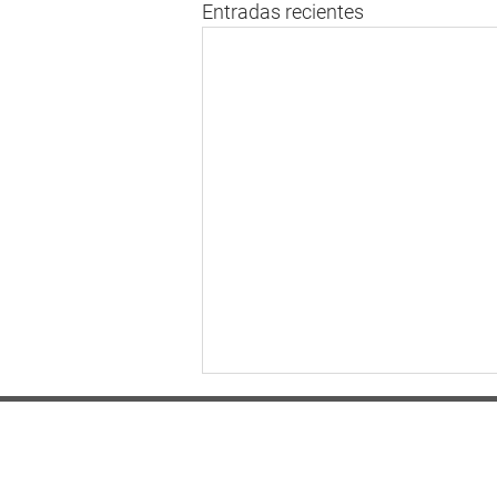
Entradas recientes
Dirección
Av. El Bosque Nte. 0134, 7550000 Santiago,