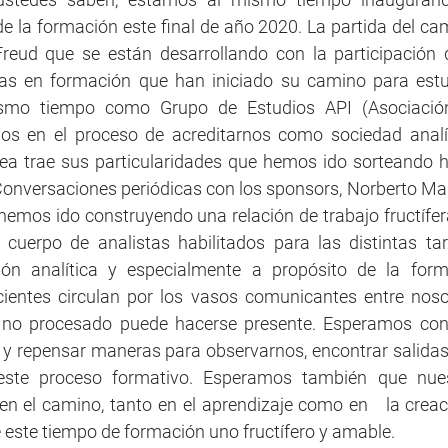
e la formación este final de año 2020. La partida del ca
reud que se están desarrollando con la participación d
as en formación que han iniciado su camino para estudi
ismo tiempo como Grupo de Estudios API (Asociación 
mos en el proceso de acreditarnos como sociedad analít
rea trae sus particularidades que hemos ido sorteando h
 Conversaciones periódicas con los sponsors, Norberto Ma
hemos ido construyendo una relación de trabajo fructífer
cuerpo de analistas habilitados para las distintas tar
ón analítica y especialmente a propósito de la forma
entes circulan por los vasos comunicantes entre nosotr
o no procesado puede hacerse presente. Esperamos cont
y repensar maneras para observarnos, encontrar salidas 
 este proceso formativo. Esperamos también que nues
nen el camino, tanto en el aprendizaje como en   la creac
este tiempo de formación uno fructífero y amable. 