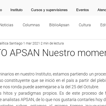
io
Instituto
Cursos y supervisiones
Eventos
Atenc
Noticias
Columnas
BiblioApsan
Cultura
Edi
lítica Santiago
1 mar 2021
2 min de lectura
TO APSAN Nuestro mome
eminarios en nuestro Instituto, estamos partiendo un pro
o constituyente que se inició en el país a partir del plebis
ue nos ronda puede asemejarse a la del 25 del Octubre.  
s hitos y paradigmas propios. Es de este proceso de f
 analistas APSAN, de lo que nos gustaría contarles hoy dí
tedes saben, estamos al mismo tiempo inaugurando