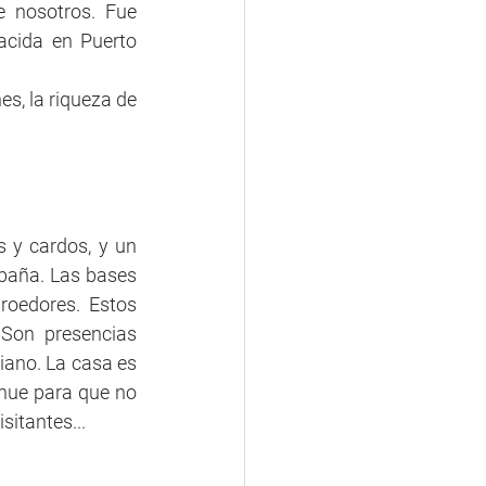
 nosotros. Fue 
acida en Puerto 
s, la riqueza de 
 y cardos, y un 
baña. Las bases 
oedores. Estos 
Son presencias 
iano. La casa es 
hue para que no 
itantes...  