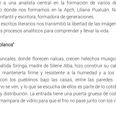
 a una analista central en la formación de varios de
tuto donde nos formamos en la Apch, Liliana Pualuán. N
infantil y escritora, formadora de generaciones. 
scritos literarios nos transmitió la libertad de las imágene
s procesos analíticos para comprender y llevar la vida. 
blanca”
juncales, donde florecen nalcas, crecen helechos musgos
ida Siringa, madre de Silene Alba, hizo construir su ca
 mantenerla firme y resistente a la humedad y a los r
con los pueblinos bajo las casas, entre las paredes. 
 se ven, y lo que se escucha de ellos es parte de lo cotid
y distribución. La entrada tiene una puerta gruesa de coi
 mampara de vidrio para que el frio no pase junto con los vis