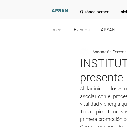
APSAN
Quiénes somos
Inic
Inicio
Eventos
APSAN
Asociación Psicoana
Recomendaciones Culturales
INSTITU
presente
Al dar inicio a los S
asociar con el proces
vitalidad y energía q
Toda épica tiene su
primera promoción de
Como muchos de us