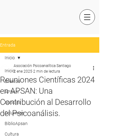
Entrada
Inicio
Asociación Psicoanalítica Santiago
Inicio
2 ene 2025
2 min de lectura
Reuniones Científicas 2024
Eventos
en APSAN: Una
APSAN
Contribución al Desarrollo
Noticias
del Psicoanálisis.
Columnas
BiblioApsan
Cultura