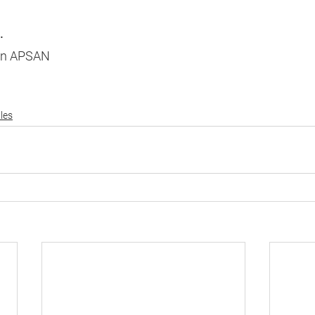
. 
ión APSAN
les