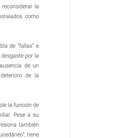
reconsiderar la 
instalados como 
la de “fallas” e 
 desgaste por la 
ausencia de un 
eterioro de la 
e la función de 
liar. Pese a su 
resiona también 
cedáneo”, tiene 