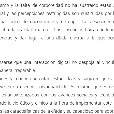
ismo y la falta de corporeidad no ha sustraído estas a
ial y las percepciones restringidas son sustituidas por l
una forma de encontrarse y de suplir los desencuentro
bre la realidad material. Las ausencias físicas podrían 
rencias y dar lugar a una díada diversa a la que podrí
nsarse que una interacción digital no despoja al víncu
anera irreparable. 
ones y teorías sustentan estas ideas y sugieren que aun
 ve en su esencia salvaguardado. Asimismo, que es nece
star sintonizados con los avances sociales y tecnológi
o juicio ético y clínico a la hora de implementar este t
as características de la díada y su capacidad para sobre