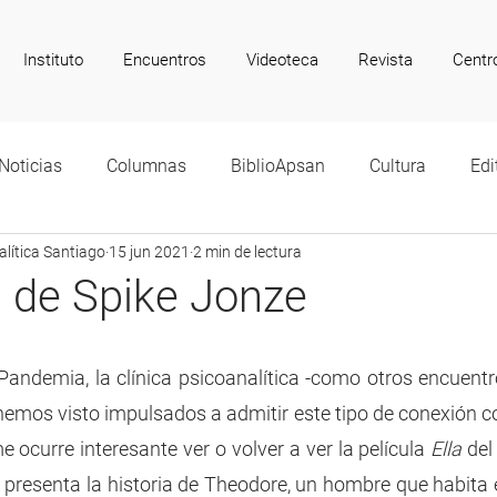
Instituto
Encuentros
Videoteca
Revista
Centr
Noticias
Columnas
BiblioApsan
Cultura
Edi
lítica Santiago
15 jun 2021
2 min de lectura
), de Spike Jonze
 Pandemia, la clínica psicoanalítica -como otros encuent
hemos visto impulsados a admitir este tipo de conexión co
 ocurre interesante ver o volver a ver la película 
Ella 
del
e presenta la historia de Theodore, un hombre que habita 