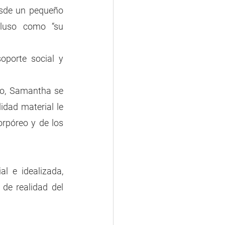
sde un pequeño 
cluso como “su 
porte social y 
o, Samantha se 
dad material le 
rpóreo y de los 
l e idealizada, 
de realidad del 