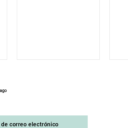
Elvis
iago
Sangre en El ojo Lina Meruane
 de correo electrónico