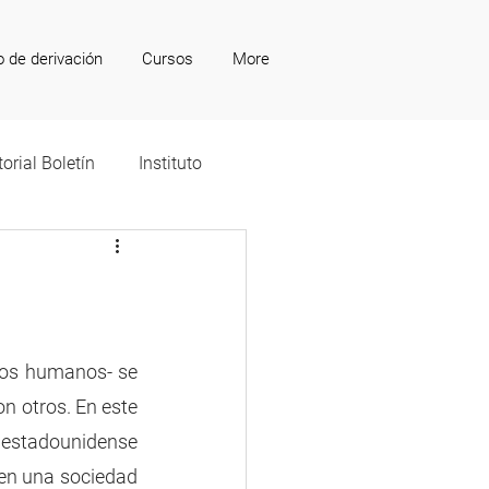
o de derivación
Cursos
More
torial Boletín
Instituto
ros humanos- se 
n otros. En este 
 estadounidense 
en una sociedad 