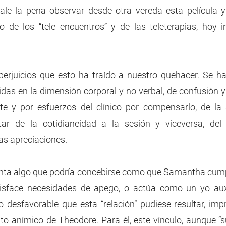
le la pena observar desde otra vereda esta película y 
o de los “tele encuentros” y de las teleterapias, hoy 
perjuicios que esto ha traído a nuestro quehacer. Se hab
didas en la dimensión corporal y no verbal, de confusión y
te y por esfuerzos del clínico por compensarlo, de la 
tar de la cotidianeidad a la sesión y viceversa, del d
as apreciaciones.
senta algo que podría concebirse como que Samantha cumpl
atisface necesidades de apego, o actúa como un yo auxi
lo desfavorable que esta “relación” pudiese resultar, imp
to anímico de Theodore. Para él, este vínculo, aunque “su