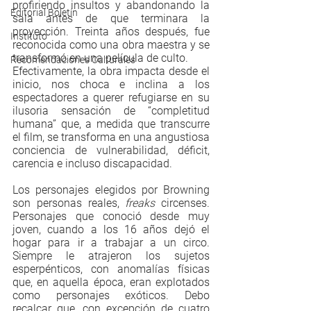
profiriendo insultos y abandonando la 
Editorial Boletín
sala antes de que terminara la 
proyección. Treinta años después, fue 
Instituto
reconocida como una obra maestra y se 
transformó en una película de culto.
Recomendaciones Culturales
Efectivamente, la obra impacta desde el 
inicio, nos choca e inclina a los 
espectadores a querer refugiarse en su 
ilusoria sensación de “completitud 
humana” que, a medida que transcurre 
el film, se transforma en una angustiosa 
conciencia de vulnerabilidad, déficit, 
carencia e incluso discapacidad.
Los personajes elegidos por Browning 
son personas reales, 
freaks 
circenses. 
Personajes que conoció desde muy 
joven, cuando a los 16 años dejó el 
hogar para ir a trabajar a un circo. 
Siempre le atrajeron los sujetos 
esperpénticos, con anomalías físicas 
que, en aquella época, eran explotados 
como personajes exóticos. Debo 
recalcar que, con excepción de cuatro 