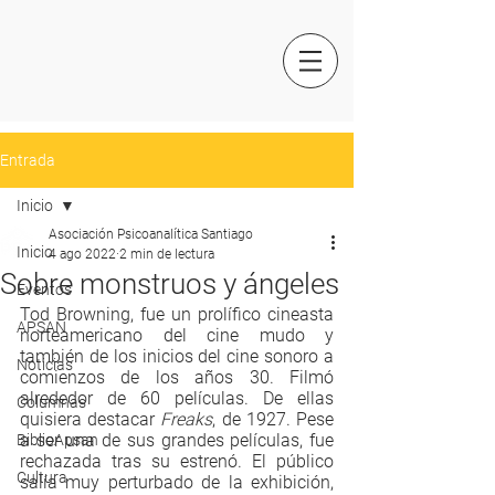
Entrada
Inicio
Asociación Psicoanalítica Santiago
Inicio
4 ago 2022
2 min de lectura
Sobre monstruos y ángeles
Eventos
Tod Browning, fue un prolífico cineasta 
APSAN
norteamericano del cine mudo y 
también de los inicios del cine sonoro a 
Noticias
comienzos de los años 30. Filmó 
alrededor de 60 películas. De ellas 
Columnas
quisiera destacar 
Freaks
, de 1927. Pese 
a ser una de sus grandes películas, fue 
BiblioApsan
rechazada tras su estrenó. El público 
Cultura
salía muy perturbado de la exhibición, 